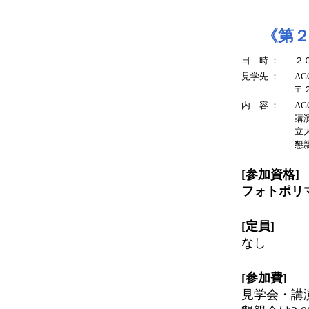
《第
日 時 ：
２
見学先 ：
A
〒
内 容 ：
A
講
立
懇親
[参加資格]
フォトポリ
[定員]
なし
[参加費]
見学会・講