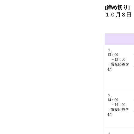
[締め切り]
１０月８日
１.
13：00
～13：50
（質疑応答含
む）
２.
14：00
～14：50
（質疑応答含
む）