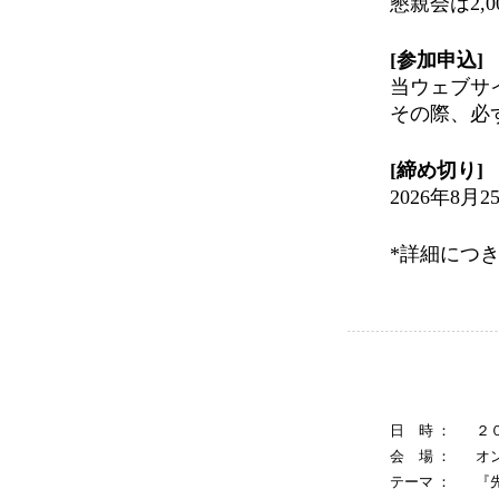
懇親会は2,0
[参加申込]
当ウェブサ
その際、必
[締め切り]
2026年8月
*詳細につ
日 時 ：
２
会 場 ：
オ
テーマ ：
『