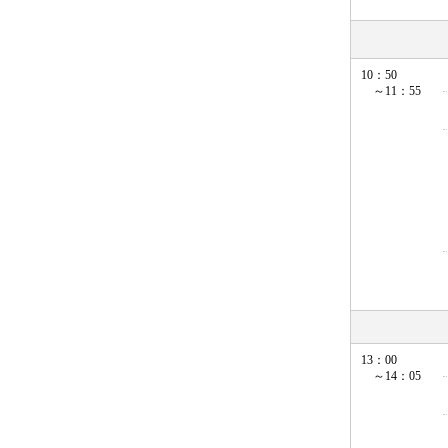
10：50
～11：55
13：00
～14：05