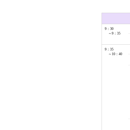
9：30
～9：35
9：35
～10：40