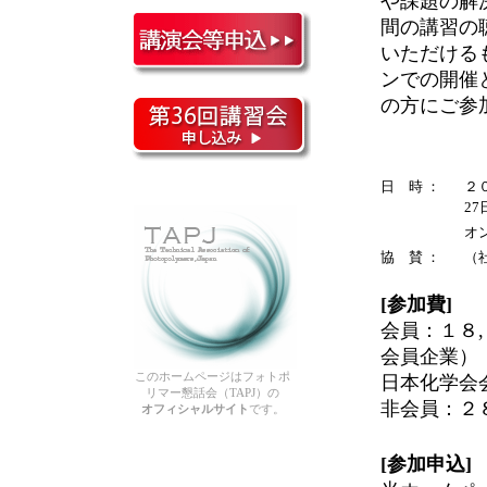
や課題の解
間の講習の
いただける
ンでの開催
の方にご参
日 時 ：
２
27
オ
協 賛 ：
（
[参加費]
会員：１８
会員企業）
このホームページはフォトポ
日本化学会
リマー懇話会（TAPJ）の
非会員：２
オフィシャルサイト
です。
[参加申込]