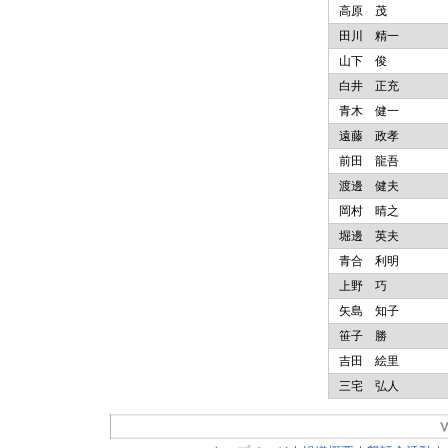
高原 茂
田川 精一
山下 俊
白井 正充
青木 健一
遠藤 政孝
前田 龍吾
渡邊 健夫
岡村 晴之
堀邊 英夫
青合 利明
上野 巧
矢島 知子
笹子 勝
吉田 絵里
三宅 弘人