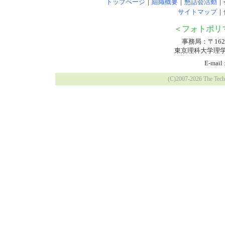
トップページ
｜
組織概要
｜
懇話会活動
｜
サイトマップ
｜
＜フォトポリ
事務局：〒162
東京理科大学理
E-mail 
(C)2007-
2026 The Tech