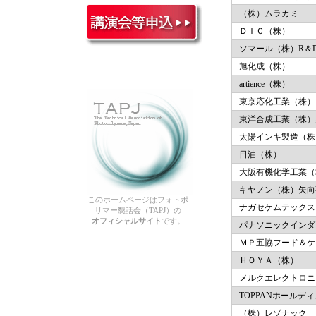
（株）ムラカミ
ＤＩＣ（株）
ソマール（株）R＆
旭化成（株）
artience（株）
東京応化工業（株）
東洋合成工業（株）
太陽インキ製造（株
日油（株）
大阪有機化学工業（
キヤノン（株）矢向
このホームページはフォトポ
ナガセケムテックス
リマー懇話会（TAPJ）の
オフィシャルサイト
です。
パナソニックインダ
ＭＰ五協フード＆ケ
ＨＯＹＡ（株）
メルクエレクトロニ
TOPPANホールデ
（株）レゾナック